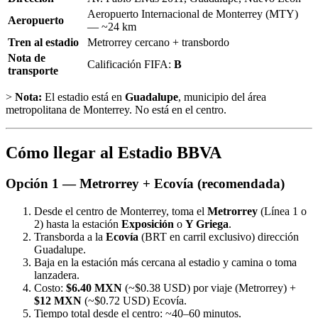
Aeropuerto Internacional de Monterrey (MTY)
Aeropuerto
— ~24 km
Tren al estadio
Metrorrey cercano + transbordo
Nota de
Calificación FIFA:
B
transporte
>
Nota:
El estadio está en
Guadalupe
, municipio del área
metropolitana de Monterrey. No está en el centro.
Cómo llegar al Estadio BBVA
Opción 1 — Metrorrey + Ecovía (recomendada)
Desde el centro de Monterrey, toma el
Metrorrey
(Línea 1 o
2) hasta la estación
Exposición
o
Y Griega
.
Transborda a la
Ecovía
(BRT en carril exclusivo) dirección
Guadalupe.
Baja en la estación más cercana al estadio y camina o toma
lanzadera.
Costo:
$6.40 MXN
(~$0.38 USD) por viaje (Metrorrey) +
$12 MXN
(~$0.72 USD) Ecovía.
Tiempo total desde el centro: ~40–60 minutos.