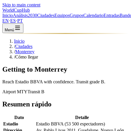
Skip to main content
WorldCup
Hub
Inicio
Análisis
2030
Ciudades
Equipos
Grupos
Calendario
Entradas
Bande
EN
·
ES
·
PT
Menú
Inicio
/
Ciudades
/
Monterrey
/
Cómo llegar
Getting to Monterrey
Reach Estadio BBVA with confidence. Transit grade B.
Airport MTY
Transit B
Resumen rápido
Dato
Detalle
Estadio
Estadio BBVA (53 500 espectadores)
Dirección
Av. Pablo Livas 2011, Guadalupe, Nuevo León