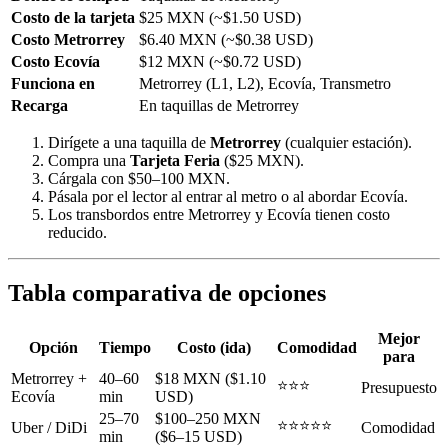
Costo de la tarjeta
$25 MXN (~$1.50 USD)
Costo Metrorrey
$6.40 MXN (~$0.38 USD)
Costo Ecovía
$12 MXN (~$0.72 USD)
Funciona en
Metrorrey (L1, L2), Ecovía, Transmetro
Recarga
En taquillas de Metrorrey
Dirígete a una taquilla de
Metrorrey
(cualquier estación).
Compra una
Tarjeta Feria
($25 MXN).
Cárgala con $50–100 MXN.
Pásala por el lector al entrar al metro o al abordar Ecovía.
Los transbordos entre Metrorrey y Ecovía tienen costo
reducido.
Tabla comparativa de opciones
Mejor
Opción
Tiempo
Costo (ida)
Comodidad
para
Metrorrey +
40–60
$18 MXN ($1.10
⭐⭐⭐
Presupuesto
Ecovía
min
USD)
25–70
$100–250 MXN
⭐⭐⭐⭐⭐
Uber / DiDi
Comodidad
min
($6–15 USD)