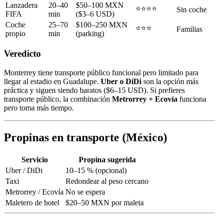
Lanzadera
20–40
$50–100 MXN
⭐⭐⭐⭐
Sin coche
FIFA
min
($3–6 USD)
Coche
25–70
$100–250 MXN
⭐⭐⭐
Familias
propio
min
(parking)
Veredicto
Monterrey tiene transporte público funcional pero limitado para
llegar al estadio en Guadalupe.
Uber o DiDi
son la opción más
práctica y siguen siendo baratos ($6–15 USD). Si prefieres
transporte público, la combinación
Metrorrey + Ecovía
funciona
pero toma más tiempo.
Propinas en transporte (México)
Servicio
Propina sugerida
Uber / DiDi
10–15 % (opcional)
Taxi
Redondear al peso cercano
Metrorrey / Ecovía
No se espera
Maletero de hotel
$20–50 MXN por maleta