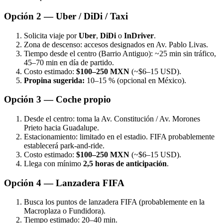
Opción 2 — Uber / DiDi / Taxi
Solicita viaje por
Uber
,
DiDi
o
InDriver
.
Zona de descenso: accesos designados en Av. Pablo Livas.
Tiempo desde el centro (Barrio Antiguo): ~25 min sin tráfico,
45–70 min en día de partido.
Costo estimado:
$100–250 MXN
(~$6–15 USD).
Propina sugerida:
10–15 % (opcional en México).
Opción 3 — Coche propio
Desde el centro: toma la Av. Constitución / Av. Morones
Prieto hacia Guadalupe.
Estacionamiento: limitado en el estadio. FIFA probablemente
establecerá park-and-ride.
Costo estimado:
$100–250 MXN
(~$6–15 USD).
Llega con mínimo
2,5 horas de anticipación
.
Opción 4 — Lanzadera FIFA
Busca los puntos de lanzadera FIFA (probablemente en la
Macroplaza o Fundidora).
Tiempo estimado: 20–40 min.