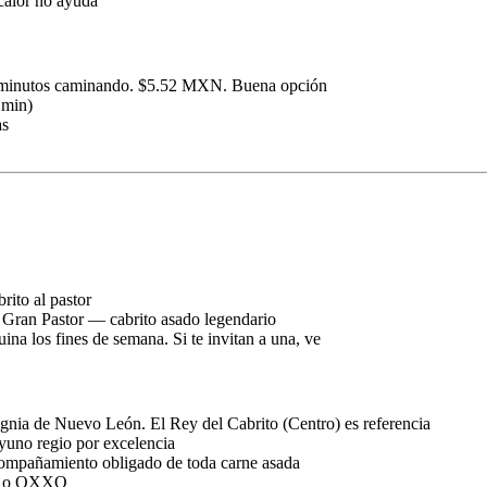
calor no ayuda
5 minutos caminando. $5.52 MXN. Buena opción
 min)
as
brito al pastor
Gran Pastor — cabrito asado legendario
na los fines de semana. Si te invitan a una, ve
signia de Nuevo León. El Rey del Cabrito (Centro) es referencia
uno regio por excelencia
Acompañamiento obligado de toda carne asada
nda o OXXO