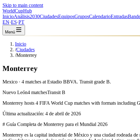
Skip to main content
WorldCup
Hub
Inicio
Análisis
2030
Ciudades
Equipos
Grupos
Calendario
Entradas
Bande
EN
·
ES
·
PT
Menú
Inicio
/
Ciudades
/
Monterrey
Monterrey
Mexico · 4 matches at Estadio BBVA. Transit grade B.
Nuevo León
4 matches
Transit B
Monterrey
hosts
4
FIFA World Cup matches with formats including
G
Última actualización:
4 de abril de 2026
# Guía Completa de Monterrey para el Mundial 2026
Monterrey es la capital industrial de México y una ciudad rodeada de m