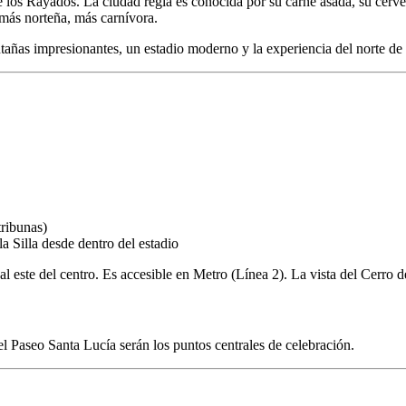
os Rayados. La ciudad regia es conocida por su carne asada, su cervez
 más norteña, más carnívora.
ñas impresionantes, un estadio moderno y la experiencia del norte de
tribunas)
a Silla desde dentro del estadio
ste del centro. Es accesible en Metro (Línea 2). La vista del Cerro de l
 Paseo Santa Lucía serán los puntos centrales de celebración.