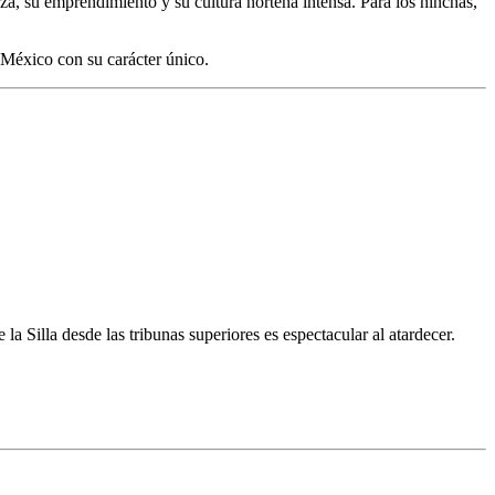
a, su emprendimiento y su cultura norteña intensa. Para los hinchas,
 México con su carácter único.
a Silla desde las tribunas superiores es espectacular al atardecer.