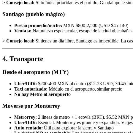
>
Consejo local:
Si tu única prioridad es el partido, Guadalupe te sim
Santiago (pueblo mágico)
Precio promedio/noche:
MXN $800-2,500 (USD $45-140)
Ventaja:
Naturaleza espectacular, escape de la ciudad, cabañas
>
Consejo local:
Si tienes un día libre, Santiago es imperdible. La ca
4. Transporte
Desde el aeropuerto (MTY)
Uber/DiDi:
$200-400 MXN al centro ($12-23 USD, 30-45 mi
Taxi autorizado:
Módulo en el aeropuerto, similar precio
No hay Metro al aeropuerto
Moverse por Monterrey
Metrorrey:
2 líneas de metro + 1 ecovía (BRT). $5.52 MXN por 
Uber/DiDi:
Esencial. Monterrey es grande y expandida. Viaj
Auto rentado:
Útil para explorar la sierra y Santiago