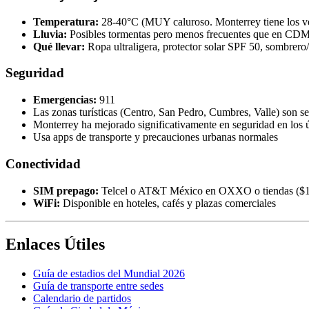
Temperatura:
28-40°C (MUY caluroso. Monterrey tiene los ve
Lluvia:
Posibles tormentas pero menos frecuentes que en C
Qué llevar:
Ropa ultraligera, protector solar SPF 50, sombrero/
Seguridad
Emergencias:
911
Las zonas turísticas (Centro, San Pedro, Cumbres, Valle) son s
Monterrey ha mejorado significativamente en seguridad en los 
Usa apps de transporte y precauciones urbanas normales
Conectividad
SIM prepago:
Telcel o AT&T México en OXXO o tiendas (
WiFi:
Disponible en hoteles, cafés y plazas comerciales
Enlaces Útiles
Guía de estadios del Mundial 2026
Guía de transporte entre sedes
Calendario de partidos