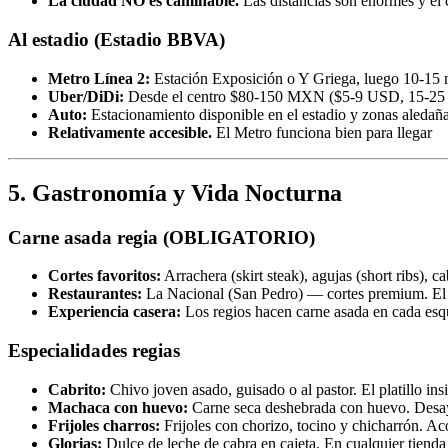
La ciudad NO es caminable.
Las distancias son enormes y el 
Al estadio (Estadio BBVA)
Metro Línea 2:
Estación Exposición o Y Griega, luego 10-1
Uber/DiDi:
Desde el centro $80-150 MXN ($5-9 USD, 15-25
Auto:
Estacionamiento disponible en el estadio y zonas aledañ
Relativamente accesible.
El Metro funciona bien para llegar
5. Gastronomía y Vida Nocturna
Carne asada regia (OBLIGATORIO)
Cortes favoritos:
Arrachera (skirt steak), agujas (short ribs), ca
Restaurantes:
La Nacional (San Pedro) — cortes premium. El 
Experiencia casera:
Los regios hacen carne asada en cada esqui
Especialidades regias
Cabrito:
Chivo joven asado, guisado o al pastor. El platillo in
Machaca con huevo:
Carne seca deshebrada con huevo. Desay
Frijoles charros:
Frijoles con chorizo, tocino y chicharrón. 
Glorias:
Dulce de leche de cabra en cajeta. En cualquier tie