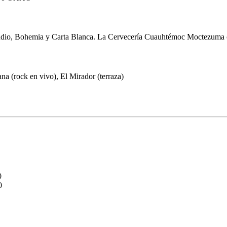
 Indio, Bohemia y Carta Blanca. La Cervecería Cuauhtémoc Moctezuma o
a (rock en vivo), El Mirador (terraza)
0
0