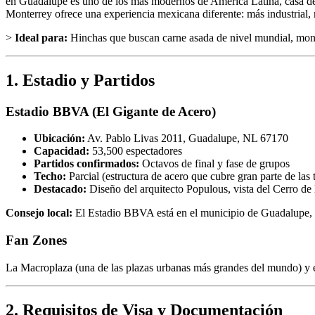
en Guadalupe es uno de los más modernos de América Latina, casa de l
Monterrey ofrece una experiencia mexicana diferente: más industrial,
>
Ideal para:
Hinchas que buscan carne asada de nivel mundial, monta
1. Estadio y Partidos
Estadio BBVA (El Gigante de Acero)
Ubicación:
Av. Pablo Livas 2011, Guadalupe, NL 67170
Capacidad:
53,500 espectadores
Partidos confirmados:
Octavos de final y fase de grupos
Techo:
Parcial (estructura de acero que cubre gran parte de las 
Destacado:
Diseño del arquitecto Populous, vista del Cerro de l
Consejo local:
El Estadio BBVA está en el municipio de Guadalupe, al e
Fan Zones
La Macroplaza (una de las plazas urbanas más grandes del mundo) y el
2. Requisitos de Visa y Documentación