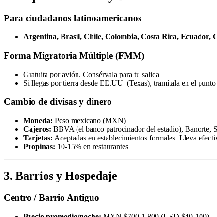
Para ciudadanos latinoamericanos
Argentina, Brasil, Chile, Colombia, Costa Rica, Ecuador
Forma Migratoria Múltiple (FMM)
Gratuita por avión. Consérvala para tu salida
Si llegas por tierra desde EE.UU. (Texas), tramítala en el punto
Cambio de divisas y dinero
Moneda:
Peso mexicano (MXN)
Cajeros:
BBVA (el banco patrocinador del estadio), Banorte, 
Tarjetas:
Aceptadas en establecimientos formales. Lleva efectiv
Propinas:
10-15% en restaurantes
3. Barrios y Hospedaje
Centro / Barrio Antiguo
Precio promedio/noche:
MXN $700-1,800 (USD $40-100)