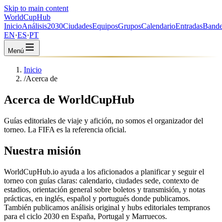
Skip to main content
WorldCup
Hub
Inicio
Análisis
2030
Ciudades
Equipos
Grupos
Calendario
Entradas
Bande
EN
·
ES
·
PT
Menú
Inicio
/
Acerca de
Acerca de WorldCupHub
Guías editoriales de viaje y afición, no somos el organizador del
torneo. La FIFA es la referencia oficial.
Nuestra misión
WorldCupHub.io ayuda a los aficionados a planificar y seguir el
torneo con guías claras: calendario, ciudades sede, contexto de
estadios, orientación general sobre boletos y transmisión, y notas
prácticas, en inglés, español y portugués donde publicamos.
También publicamos análisis original y hubs editoriales tempranos
para el ciclo 2030 en España, Portugal y Marruecos.