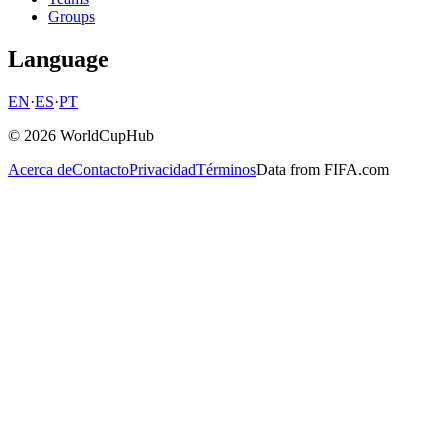
Groups
Language
EN
·
ES
·
PT
© 2026 WorldCupHub
Acerca de
Contacto
Privacidad
Términos
Data from FIFA.com