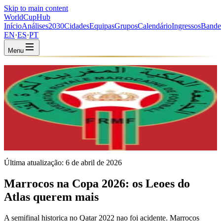
Skip to main content
WorldCup
Hub
Início
Análises
2030
Cidades
Equipas
Grupos
Calendário
Ingressos
Bande
EN
·
ES
·
PT
Menu
Início
/
Equipas
/
Morocco
Morocco
MAR · Group C · Coached by Mohamed Ouahbi
CAF
FIFA #8
Última atualização:
6 de abril de 2026
Marrocos na Copa 2026: os Leoes do
Atlas querem mais
A semifinal historica no Qatar 2022 nao foi acidente. Marrocos