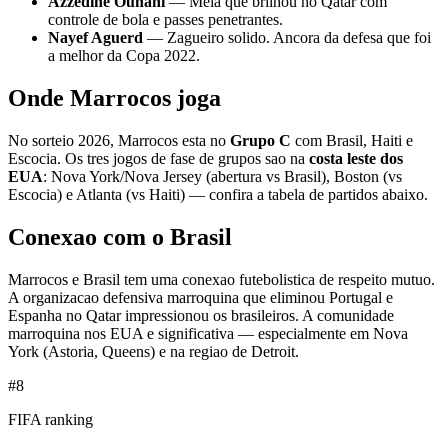
Azzedine Ounahi
— Meia que brilhou no Qatar com
controle de bola e passes penetrantes.
Nayef Aguerd
— Zagueiro solido. Ancora da defesa que foi
a melhor da Copa 2022.
Onde Marrocos joga
No sorteio 2026, Marrocos esta no
Grupo C
com Brasil, Haiti e
Escocia. Os tres jogos de fase de grupos sao na
costa leste dos
EUA
: Nova York/Nova Jersey (abertura vs Brasil), Boston (vs
Escocia) e Atlanta (vs Haiti) — confira a tabela de partidos abaixo.
Conexao com o Brasil
Marrocos e Brasil tem uma conexao futebolistica de respeito mutuo.
A organizacao defensiva marroquina que eliminou Portugal e
Espanha no Qatar impressionou os brasileiros. A comunidade
marroquina nos EUA e significativa — especialmente em Nova
York (Astoria, Queens) e na regiao de Detroit.
#8
FIFA ranking