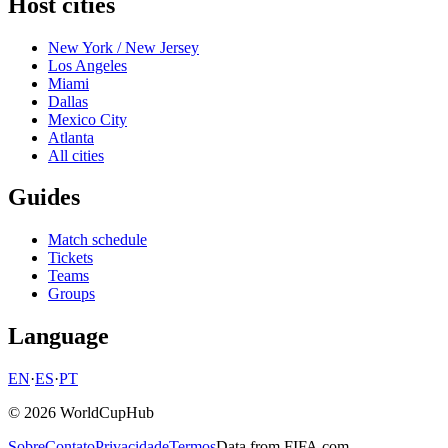
Host cities
New York / New Jersey
Los Angeles
Miami
Dallas
Mexico City
Atlanta
All cities
Guides
Match schedule
Tickets
Teams
Groups
Language
EN
·
ES
·
PT
© 2026 WorldCupHub
Sobre
Contato
Privacidade
Termos
Data from FIFA.com