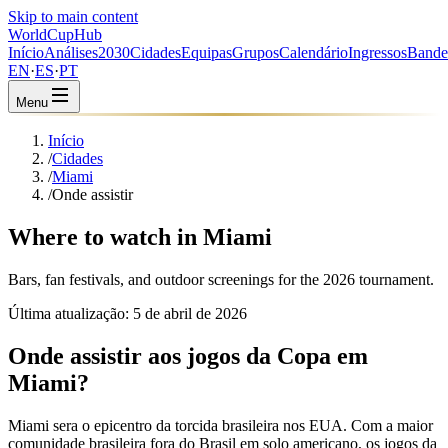
Skip to main content
WorldCup
Hub
Início
Análises
2030
Cidades
Equipas
Grupos
Calendário
Ingressos
Bande
EN
·
ES
·
PT
Menu
Início
/
Cidades
/
Miami
/
Onde assistir
Where to watch in Miami
Bars, fan festivals, and outdoor screenings for the 2026 tournament.
Última atualização:
5 de abril de 2026
Onde assistir aos jogos da Copa em
Miami?
Miami sera o epicentro da torcida brasileira nos EUA. Com a maior
comunidade brasileira fora do Brasil em solo americano, os jogos da