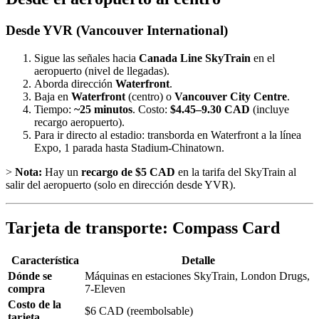
Desde YVR (Vancouver International)
Sigue las señales hacia
Canada Line SkyTrain
en el
aeropuerto (nivel de llegadas).
Aborda dirección
Waterfront
.
Baja en
Waterfront
(centro) o
Vancouver City Centre
.
Tiempo:
~25 minutos
. Costo:
$4.45–9.30 CAD
(incluye
recargo aeropuerto).
Para ir directo al estadio: transborda en Waterfront a la línea
Expo, 1 parada hasta Stadium-Chinatown.
>
Nota:
Hay un
recargo de $5 CAD
en la tarifa del SkyTrain al
salir del aeropuerto (solo en dirección desde YVR).
Tarjeta de transporte: Compass Card
Característica
Detalle
Dónde se
Máquinas en estaciones SkyTrain, London Drugs,
compra
7-Eleven
Costo de la
$6 CAD (reembolsable)
tarjeta