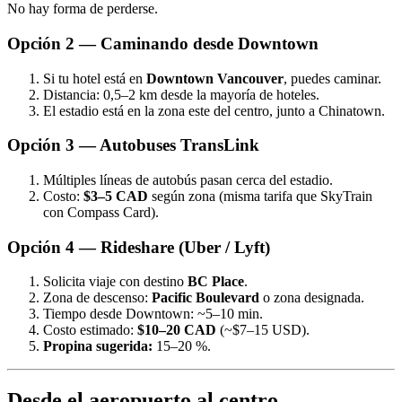
No hay forma de perderse.
Opción 2 — Caminando desde Downtown
Si tu hotel está en
Downtown Vancouver
, puedes caminar.
Distancia: 0,5–2 km desde la mayoría de hoteles.
El estadio está en la zona este del centro, junto a Chinatown.
Opción 3 — Autobuses TransLink
Múltiples líneas de autobús pasan cerca del estadio.
Costo:
$3–5 CAD
según zona (misma tarifa que SkyTrain
con Compass Card).
Opción 4 — Rideshare (Uber / Lyft)
Solicita viaje con destino
BC Place
.
Zona de descenso:
Pacific Boulevard
o zona designada.
Tiempo desde Downtown: ~5–10 min.
Costo estimado:
$10–20 CAD
(~$7–15 USD).
Propina sugerida:
15–20 %.
Desde el aeropuerto al centro