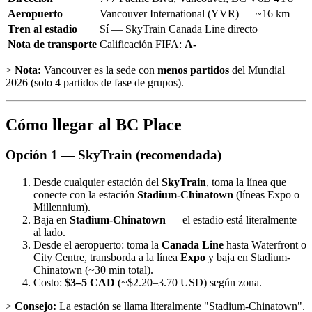
Aeropuerto
Vancouver International (YVR) — ~16 km
Tren al estadio
Sí — SkyTrain Canada Line directo
Nota de transporte
Calificación FIFA:
A-
>
Nota:
Vancouver es la sede con
menos partidos
del Mundial
2026 (solo 4 partidos de fase de grupos).
Cómo llegar al BC Place
Opción 1 — SkyTrain (recomendada)
Desde cualquier estación del
SkyTrain
, toma la línea que
conecte con la estación
Stadium-Chinatown
(líneas Expo o
Millennium).
Baja en
Stadium-Chinatown
— el estadio está literalmente
al lado.
Desde el aeropuerto: toma la
Canada Line
hasta Waterfront o
City Centre, transborda a la línea
Expo
y baja en Stadium-
Chinatown (~30 min total).
Costo:
$3–5 CAD
(~$2.20–3.70 USD) según zona.
>
Consejo:
La estación se llama literalmente "Stadium-Chinatown".