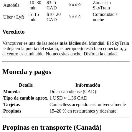
10–30
$3–5
Zonas sin
⭐⭐⭐⭐
Autobús
min
CAD
SkyTrain
5–15
$10–20
Comodidad /
⭐⭐⭐⭐
Uber / Lyft
min
CAD
noche
Veredicto
Vancouver es una de las sedes
más fáciles
del Mundial. El SkyTrain
te deja en la puerta del estadio, el aeropuerto está bien conectado, y
el centro es caminable. No necesitas coche. Disfruta la ciudad.
Moneda y pagos
Detalle
Información
Moneda
Dólar canadiense (CAD)
Tipo de cambio aprox.
1 USD ≈ 1.36 CAD
Tarjetas
Contactless aceptado casi universalmente
Propinas
15–20 % en restaurantes y rideshare
Propinas en transporte (Canadá)