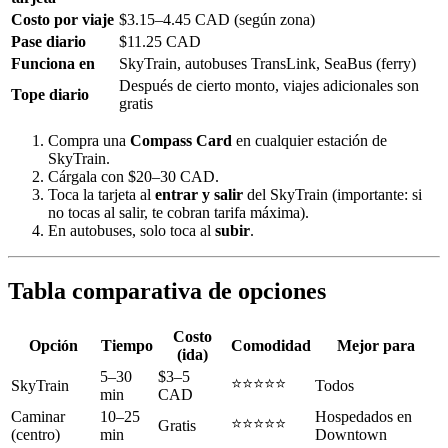
Costo por viaje
$3.15–4.45 CAD (según zona)
Pase diario
$11.25 CAD
Funciona en
SkyTrain, autobuses TransLink, SeaBus (ferry)
Después de cierto monto, viajes adicionales son
Tope diario
gratis
Compra una
Compass Card
en cualquier estación de
SkyTrain.
Cárgala con $20–30 CAD.
Toca la tarjeta al
entrar y salir
del SkyTrain (importante: si
no tocas al salir, te cobran tarifa máxima).
En autobuses, solo toca al
subir
.
Tabla comparativa de opciones
Costo
Opción
Tiempo
Comodidad
Mejor para
(ida)
5–30
$3–5
⭐⭐⭐⭐⭐
SkyTrain
Todos
min
CAD
Caminar
10–25
Hospedados en
⭐⭐⭐⭐⭐
Gratis
(centro)
min
Downtown