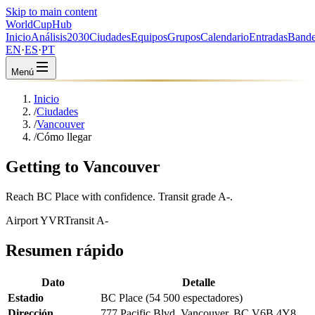
Skip to main content
WorldCup
Hub
Inicio
Análisis
2030
Ciudades
Equipos
Grupos
Calendario
Entradas
Bande
EN
·
ES
·
PT
Menú
Inicio
/
Ciudades
/
Vancouver
/
Cómo llegar
Getting to Vancouver
Reach BC Place with confidence. Transit grade A-.
Airport YVR
Transit A-
Resumen rápido
Dato
Detalle
Estadio
BC Place (54 500 espectadores)
Dirección
777 Pacific Blvd, Vancouver, BC V6B 4Y8