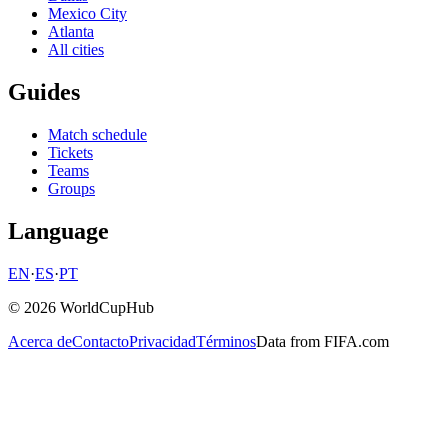
Mexico City
Atlanta
All cities
Guides
Match schedule
Tickets
Teams
Groups
Language
EN
·
ES
·
PT
© 2026 WorldCupHub
Acerca de
Contacto
Privacidad
Términos
Data from FIFA.com