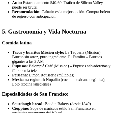
Auto:
Estacionamiento $40-60. Tráfico de Silicon Valley
puede ser brutal
Recomendación:
Caltrain es la mejor opción. Compra boleto
de regreso con anticipación
5. Gastronomía y Vida Nocturna
Comida latina
Tacos y burritos Mission-style:
La Taquería (Mission) –
Burrito sin arroz, puro ingrediente. El Farolito – Burritos
gigantes a las 2 AM
Pupusas:
Balompié Café (Mission) – Pupusas salvadoreñas y
fútbol en la tele
Peruana:
Limon Rotisserie (múltiples)
Mexicana regional:
Nopalito (cocina mexicana orgánica),
Loló (cocina jalisciense)
Especialidades de San Francisco
Sourdough bread:
Boudin Bakery (desde 1849)
Cioppino:
Sopa de mariscos estilo San Francisco en
cualquier restaurante del Wharf