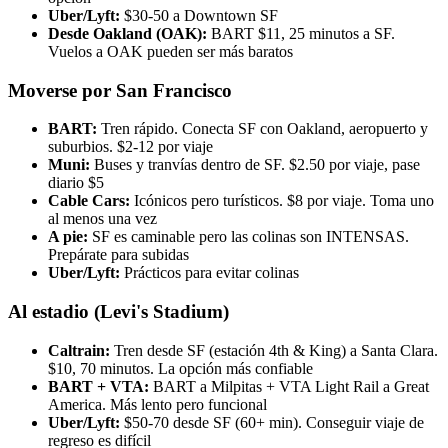
Uber/Lyft:
$30-50 a Downtown SF
Desde Oakland (OAK):
BART $11, 25 minutos a SF.
Vuelos a OAK pueden ser más baratos
Moverse por San Francisco
BART:
Tren rápido. Conecta SF con Oakland, aeropuerto y
suburbios. $2-12 por viaje
Muni:
Buses y tranvías dentro de SF. $2.50 por viaje, pase
diario $5
Cable Cars:
Icónicos pero turísticos. $8 por viaje. Toma uno
al menos una vez
A pie:
SF es caminable pero las colinas son INTENSAS.
Prepárate para subidas
Uber/Lyft:
Prácticos para evitar colinas
Al estadio (Levi's Stadium)
Caltrain:
Tren desde SF (estación 4th & King) a Santa Clara.
$10, 70 minutos. La opción más confiable
BART + VTA:
BART a Milpitas + VTA Light Rail a Great
America. Más lento pero funcional
Uber/Lyft:
$50-70 desde SF (60+ min). Conseguir viaje de
regreso es difícil