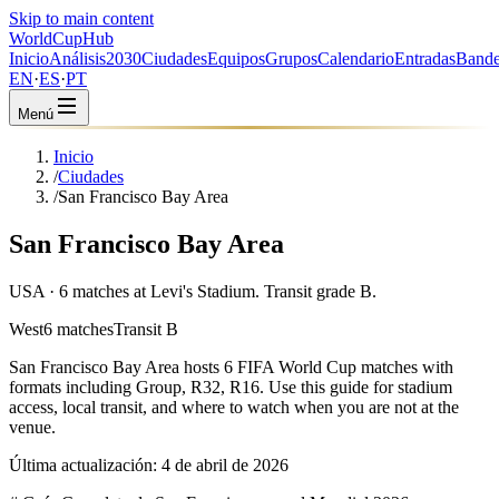
Skip to main content
WorldCup
Hub
Inicio
Análisis
2030
Ciudades
Equipos
Grupos
Calendario
Entradas
Bande
EN
·
ES
·
PT
Menú
Inicio
/
Ciudades
/
San Francisco Bay Area
San Francisco Bay Area
USA · 6 matches at Levi's Stadium. Transit grade B.
West
6 matches
Transit B
San Francisco Bay Area
hosts
6
FIFA World Cup matches with
formats including
Group, R32, R16
. Use this guide for stadium
access, local transit, and where to watch when you are not at the
venue.
Última actualización:
4 de abril de 2026