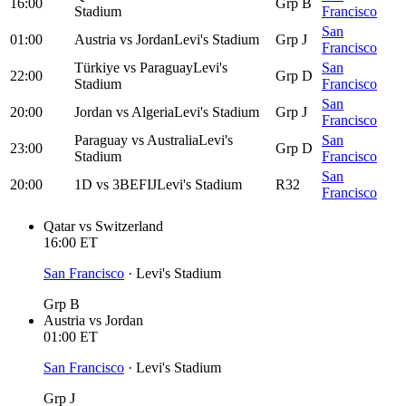
16:00
Grp B
Stadium
Francisco
San
01:00
Austria
vs
Jordan
Levi's Stadium
Grp J
Francisco
Türkiye
vs
Paraguay
Levi's
San
22:00
Grp D
Stadium
Francisco
San
20:00
Jordan
vs
Algeria
Levi's Stadium
Grp J
Francisco
Paraguay
vs
Australia
Levi's
San
23:00
Grp D
Stadium
Francisco
San
20:00
1D
vs
3BEFIJ
Levi's Stadium
R32
Francisco
Qatar
vs
Switzerland
16:00
ET
San Francisco
·
Levi's Stadium
Grp B
Austria
vs
Jordan
01:00
ET
San Francisco
·
Levi's Stadium
Grp J