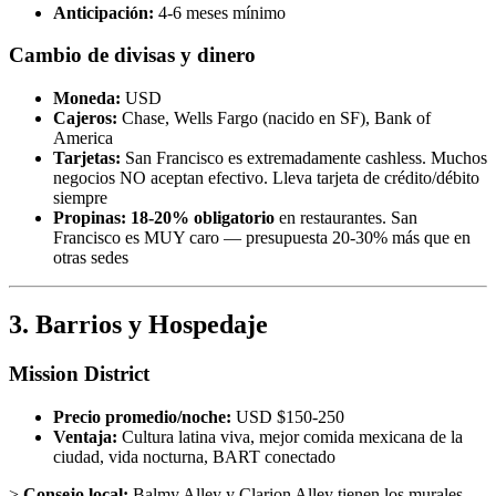
Anticipación:
4-6 meses mínimo
Cambio de divisas y dinero
Moneda:
USD
Cajeros:
Chase, Wells Fargo (nacido en SF), Bank of
America
Tarjetas:
San Francisco es extremadamente cashless. Muchos
negocios NO aceptan efectivo. Lleva tarjeta de crédito/débito
siempre
Propinas:
18-20% obligatorio
en restaurantes. San
Francisco es MUY caro — presupuesta 20-30% más que en
otras sedes
3. Barrios y Hospedaje
Mission District
Precio promedio/noche:
USD $150-250
Ventaja:
Cultura latina viva, mejor comida mexicana de la
ciudad, vida nocturna, BART conectado
>
Consejo local:
Balmy Alley y Clarion Alley tienen los murales