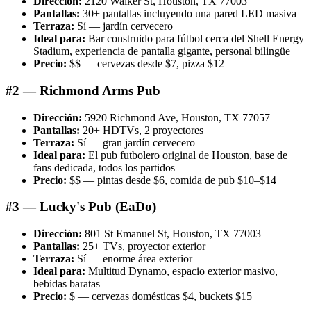
Dirección:
2120 Walker St, Houston, TX 77003
Pantallas:
30+ pantallas incluyendo una pared LED masiva
Terraza:
Sí — jardín cervecero
Ideal para:
Bar construido para fútbol cerca del Shell Energy
Stadium, experiencia de pantalla gigante, personal bilingüe
Precio:
$$ — cervezas desde $7, pizza $12
#2 — Richmond Arms Pub
Dirección:
5920 Richmond Ave, Houston, TX 77057
Pantallas:
20+ HDTVs, 2 proyectores
Terraza:
Sí — gran jardín cervecero
Ideal para:
El pub futbolero original de Houston, base de
fans dedicada, todos los partidos
Precio:
$$ — pintas desde $6, comida de pub $10–$14
#3 — Lucky's Pub (EaDo)
Dirección:
801 St Emanuel St, Houston, TX 77003
Pantallas:
25+ TVs, proyector exterior
Terraza:
Sí — enorme área exterior
Ideal para:
Multitud Dynamo, espacio exterior masivo,
bebidas baratas
Precio:
$ — cervezas domésticas $4, buckets $15