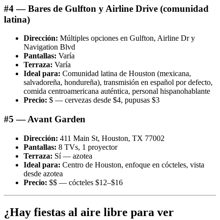
#4 — Bares de Gulfton y Airline Drive (comunidad
latina)
Dirección:
Múltiples opciones en Gulfton, Airline Dr y
Navigation Blvd
Pantallas:
Varía
Terraza:
Varía
Ideal para:
Comunidad latina de Houston (mexicana,
salvadoreña, hondureña), transmisión en español por defecto,
comida centroamericana auténtica, personal hispanohablante
Precio:
$ — cervezas desde $4, pupusas $3
#5 — Avant Garden
Dirección:
411 Main St, Houston, TX 77002
Pantallas:
8 TVs, 1 proyector
Terraza:
Sí — azotea
Ideal para:
Centro de Houston, enfoque en cócteles, vista
desde azotea
Precio:
$$ — cócteles $12–$16
¿Hay fiestas al aire libre para ver