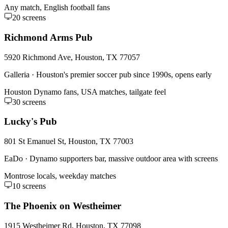
Any match, English football fans
20
screens
Richmond Arms Pub
5920 Richmond Ave, Houston, TX 77057
Galleria
·
Houston's premier soccer pub since 1990s, opens early
Houston Dynamo fans, USA matches, tailgate feel
30
screens
Lucky's Pub
801 St Emanuel St, Houston, TX 77003
EaDo
·
Dynamo supporters bar, massive outdoor area with screens
Montrose locals, weekday matches
10
screens
The Phoenix on Westheimer
1915 Westheimer Rd, Houston, TX 77098