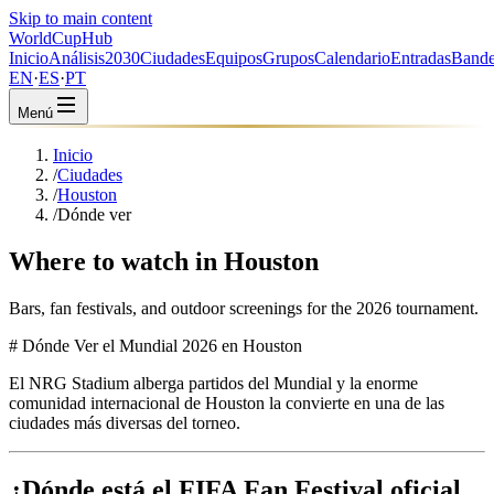
Skip to main content
WorldCup
Hub
Inicio
Análisis
2030
Ciudades
Equipos
Grupos
Calendario
Entradas
Bande
EN
·
ES
·
PT
Menú
Inicio
/
Ciudades
/
Houston
/
Dónde ver
Where to watch in Houston
Bars, fan festivals, and outdoor screenings for the 2026 tournament.
# Dónde Ver el Mundial 2026 en Houston
El NRG Stadium alberga partidos del Mundial y la enorme
comunidad internacional de Houston la convierte en una de las
ciudades más diversas del torneo.
¿Dónde está el FIFA Fan Festival oficial